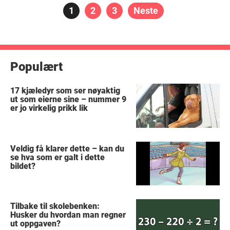
Posts
Side
1
Side
2
Side
3
Neste
pagination
Populært
17 kjæledyr som ser nøyaktig
ut som eierne sine – nummer 9
er jo virkelig prikk lik
Veldig få klarer dette – kan du
se hva som er galt i dette
bildet?
Tilbake til skolebenken:
Husker du hvordan man regner
ut oppgaven?