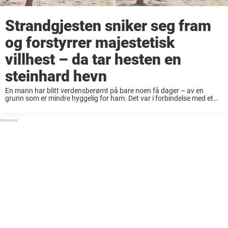
Strandgjesten sniker seg fram
og forstyrrer majestetisk
villhest – da tar hesten en
steinhard hevn
En mann har blitt verdensberømt på bare noen få dager – av en
grunn som er mindre hyggelig for ham. Det var i forbindelse med et
strandbesøk på østkysten av USA at han, til tross ...