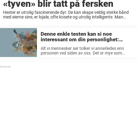
«tyven» blir tatt på fersken
Hester er utrolig fascinerende dyr. De kan skape veldig sterke bånd
med eierne sine, er lojale, ofte kosete og utrolig intelligente. Man
tenker kanskje ikke så mye på det siste, men det er utrolig hva ...
Denne enkle testen kan si noe
interessant om din personlighet:
Hvilket dyr ser du først på dette bildet?
Alt vi mennesker ser tolker vi annerledes enn
personen ved siden av oss. Det er mye som
avgjør, for eksempel hvor vi kommer fra, hvilket
språk vi snakker og hva vi har vært gjennom
tidligere ...