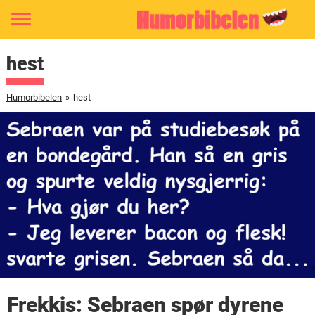
Toggle
menu
hest
Humorbibelen
»
hest
Frekkis: Sebraen spør dyrene