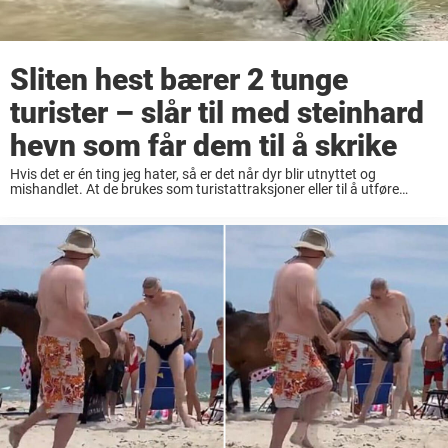
Sliten hest bærer 2 tunge
turister – slår til med steinhard
hevn som får dem til å skrike
Hvis det er én ting jeg hater, så er det når dyr blir utnyttet og
mishandlet. At de brukes som turistattraksjoner eller til å utføre
slitsomme jobber under dårlige forhold – slikt får det til å ...