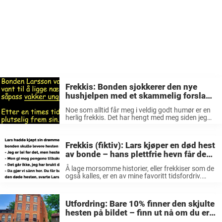
Frekkis: Bonden sjokkerer den nye
hushjelpen med et skammelig forslag
– men se nå den geniale kontringen!
Noe som alltid får meg i veldig godt humør er en
herlig frekkis. Det har hengt med meg siden jeg
var en liten gutt. Da pleide morfaren min, som var
en skikkelig skøyer, alltid å ...
Frekkis (fiktiv): Lars kjøper en død hest
av bonde – hans plettfrie hevn får den
gamle tyven til å gråte
Å lage morsomme historier, eller frekkiser som de
også kalles, er en av mine favoritt tidsfordriv.
Hvis jeg ikke får fortelle dem selv, hører jeg gjerne
på dem. Det er få ting som får meg ...
Utfordring: Bare 10% finner den skjulte
hesten på bildet – finn ut nå om du er
en av dem