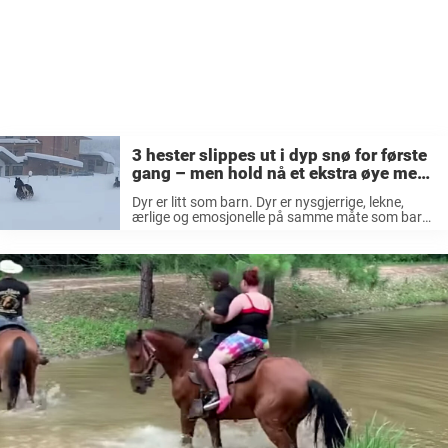
3 hester slippes ut i dyp snø for første
gang – men hold nå et ekstra øye med
hesten til venstre
Dyr er litt som barn. Dyr er nysgjerrige, lekne,
ærlige og emosjonelle på samme måte som barn
ofte er. Ingenting er noen gang komplisert eller
så, de er både veldig greie i kommunikasjonen og
hvis ...