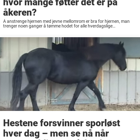
hvor mange føtter det er på
åkeren?
Å anstrenge hjernen med jevne mellomrom er bra for hjernen, man
trenger noen ganger å tømme hodet for alle hverdagslige
bekymringer. Etterpå føler man seg ofte litt kvikkere oppe i skallen. Nå
for tiden har ...
Hestene forsvinner sporløst
hver dag – men se nå når