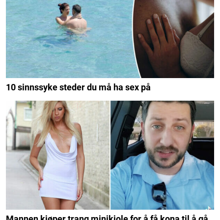
10 sinnssyke steder du må ha sex på
Mannen kjøper trang minikjole for å få kona til å gå