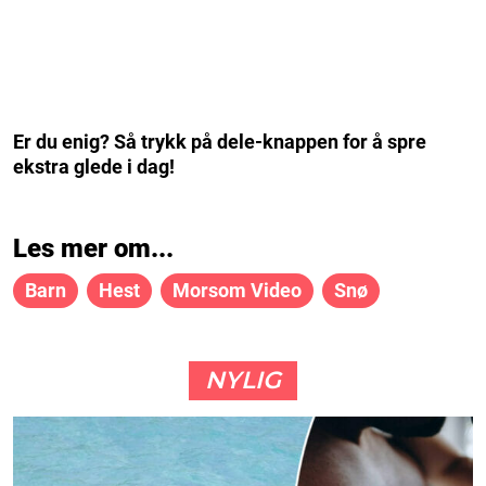
Er du enig? Så trykk på dele-knappen for å spre
ekstra glede i dag!
Les mer om...
Barn
Hest
Morsom Video
Snø
NYLIG