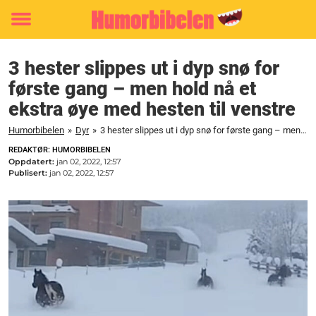
Toggle
menu
3 hester slippes ut i dyp snø for
første gang – men hold nå et
ekstra øye med hesten til venstre
Humorbibelen
»
Dyr
»
3 hester slippes ut i dyp snø for første gang – men hold nå et ekstra øye med hesten til venstre
REDAKTØR: HUMORBIBELEN
Oppdatert:
jan 02, 2022, 12:57
Publisert:
jan 02, 2022, 12:57