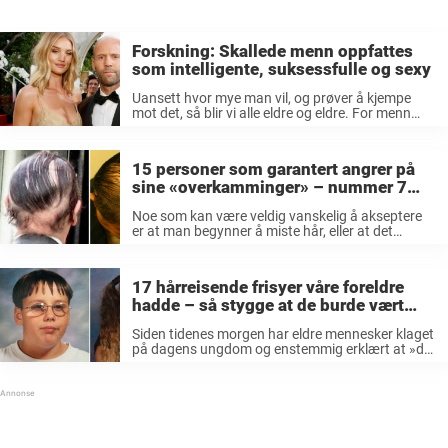
Forskning: Skallede menn oppfattes
som intelligente, suksessfulle og sexy
Uansett hvor mye man vil, og prøver å kjempe
mot det, så blir vi alle eldre og eldre. For menn
innebærer det ofte at ens elskede frisyre blir
stadig tynnere. Bryr man seg veldig mye ...
15 personer som garantert angrer på
sine «overkamminger» – nummer 7
burde tvangsbarberes
Noe som kan være veldig vanskelig å akseptere
er at man begynner å miste hår, eller at det
tynnes ut. Noen sier at de indikerer maskulinitet,
mens andre synes det er litt trist. Mange prøver
...
17 hårreisende frisyer våre foreldre
hadde – så stygge at de burde vært
forbudt allerede da
Siden tidenes morgen har eldre mennesker klaget
på dagens ungdom og enstemmig erklært at »det
var i det minste bedre før.»De har selvfølgelig rett
i at enkelte ting absolutt fungerte bedre før, men
når man ...