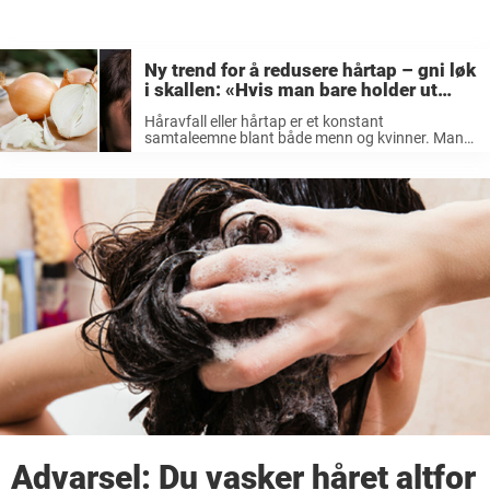
Ny trend for å redusere hårtap – gni løk
i skallen: «Hvis man bare holder ut
lukten så…»
Håravfall eller hårtap er et konstant
samtaleemne blant både menn og kvinner. Man
kan begynne å miste hår allerede i 20-årsalderen,
men for de fleste begynner håret å bli tynt rundt
35-årsalderen. Å være tynnhåret ...
Advarsel: Du vasker håret altfor