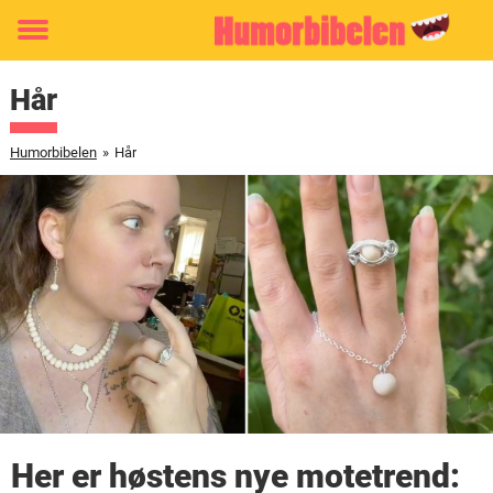
Toggle
menu
Hår
Humorbibelen
»
Hår
Her er høstens nye motetrend: