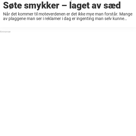
Søte smykker – laget av sæd
Når det kommer til moteverdenen er det ikke mye man forstår. Mange
av plaggene man ser i reklamer i dag er ingenting man selv kunne
vurdert å ha på. Det samme gjelder smykker, i dag ...