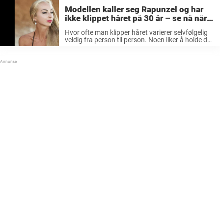
Modellen kaller seg Rapunzel og har
ikke klippet håret på 30 år – se nå når
hun reiser seg opp på stranden
Hvor ofte man klipper håret varierer selvfølgelig
veldig fra person til person. Noen liker å holde det
kort, noe som selvfølgelig betyr flere frisørbesøk,
mens andre trives med en litt lengre hårfrisyre.
Uansett klipper de ...