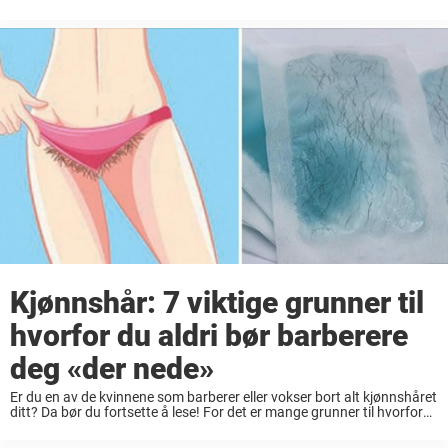
samme måte så kan det bli veldig feil når ...
Kjønnshår: 7 viktige grunner til
hvorfor du aldri bør barberere
deg «der nede»
Er du en av de kvinnene som barberer eller vokser bort alt kjønnshåret
ditt? Da bør du fortsette å lese! For det er mange grunner til hvorfor
du faktisk trenger litt hår «der nede». Det ...