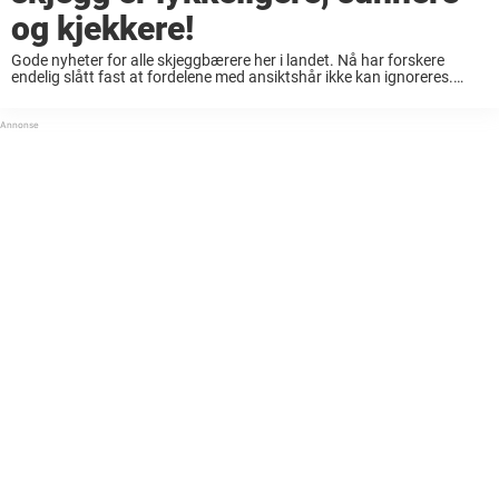
og kjekkere!
Gode nyheter for alle skjeggbærere her i landet. Nå har forskere
endelig slått fast at fordelene med ansiktshår ikke kan ignoreres.
Forskere i Australia har tidligere uttalt at menn med skjegg er mer
attraktive enn ...