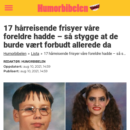
Toggle
menu
17 hårreisende frisyer våre
foreldre hadde – så stygge at de
burde vært forbudt allerede da
Humorbibelen
»
Lista
»
17 hårreisende frisyer våre foreldre hadde – så stygge at de burde vært forbudt allerede da
REDAKTØR: HUMORBIBELEN
Oppdatert:
aug 10, 2021, 14:59
Publisert:
aug 10, 2021, 14:59