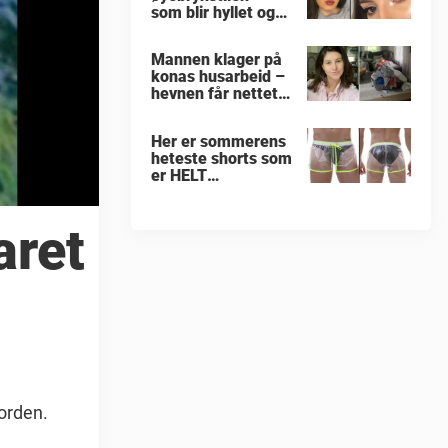
som blir hyllet og
hånet over hele
verden
Mannen klager på
konas husarbeid –
hevnen får nettet
til å le
Her er sommerens
heteste shorts som
er HELT
gjennomsiktige –
kjenner du noen
som burde slå til?
aret
jorden.