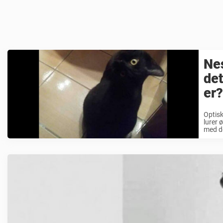
Nes
det
er?
Optisk
lurer 
med de