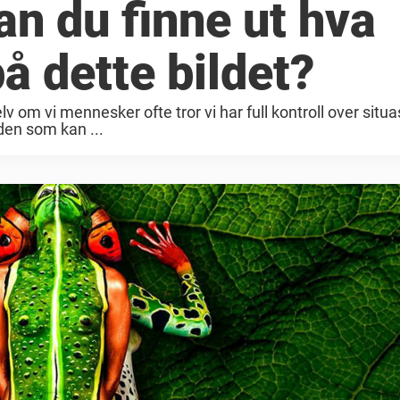
an du finne ut hva
å dette bildet?
lv om vi mennesker ofte tror vi har full kontroll over situa
den som kan ...