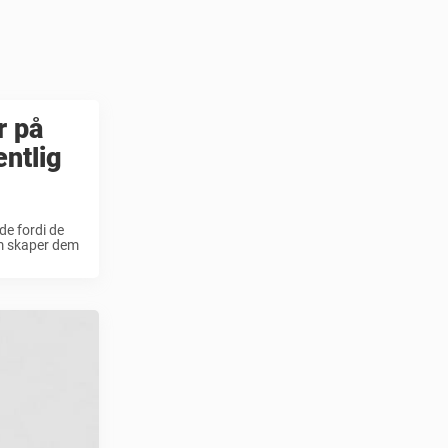
r på
entlig
nde fordi de
om skaper dem