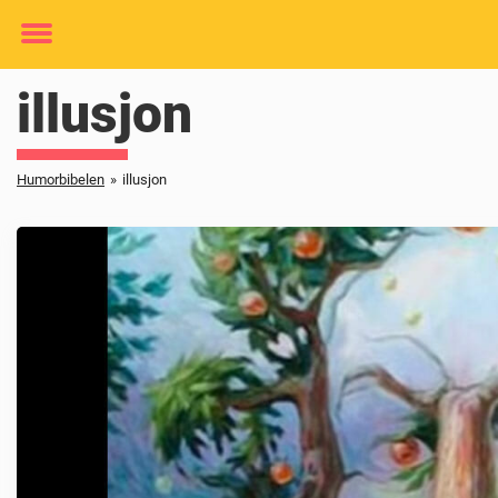
Toggle
menu
illusjon
Humorbibelen
»
illusjon