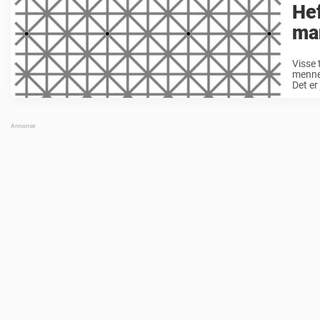
Hef
man
Visse 
mennes
Det er 