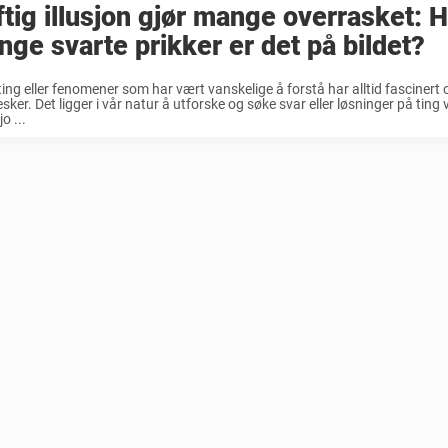
tig illusjon gjør mange overrasket: 
ge svarte prikker er det på bildet?
ting eller fenomener som har vært vanskelige å forstå har alltid fascinert 
ker. Det ligger i vår natur å utforske og søke svar eller løsninger på ting vi
jo ...