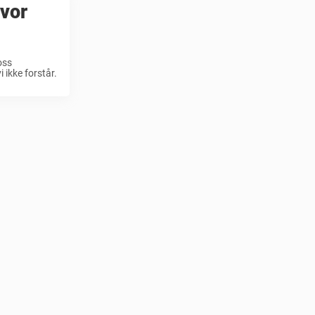
Hvor
oss
 ikke forstår.