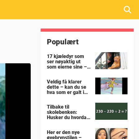
Populært
17 kjæledyr som
ser nøyaktig ut
som eierne sine –
nummer 9 er jo
virkelig prikk lik
Veldig få klarer
dette – kan du se
hva som er galt i
dette bildet?
Tilbake til
skolebenken:
Husker du hvordan
man regner ut
oppgaven?
Her er den nye
øyebrynstilen –