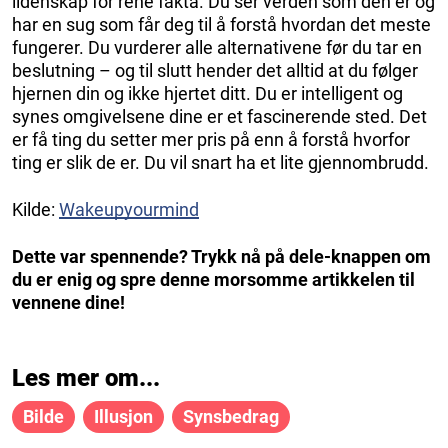
lidenskap for rene fakta. Du ser verden som den er og
har en sug som får deg til å forstå hvordan det meste
fungerer. Du vurderer alle alternativene før du tar en
beslutning – og til slutt hender det alltid at du følger
hjernen din og ikke hjertet ditt. Du er intelligent og
synes omgivelsene dine er et fascinerende sted. Det
er få ting du setter mer pris på enn å forstå hvorfor
ting er slik de er. Du vil snart ha et lite gjennombrudd.
Kilde:
Wakeupyourmind
Dette var spennende? Trykk nå på dele-knappen om
du er enig og spre denne morsomme artikkelen til
vennene dine!
Les mer om...
Bilde
Illusjon
Synsbedrag