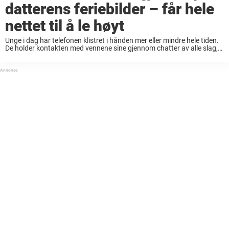
datterens feriebilder – får hele
nettet til å le høyt
Unge i dag har telefonen klistret i hånden mer eller mindre hele tiden.
De holder kontakten med vennene sine gjennom chatter av alle slag,
og de sender bilder av nesten alt de gjør. Det er ...