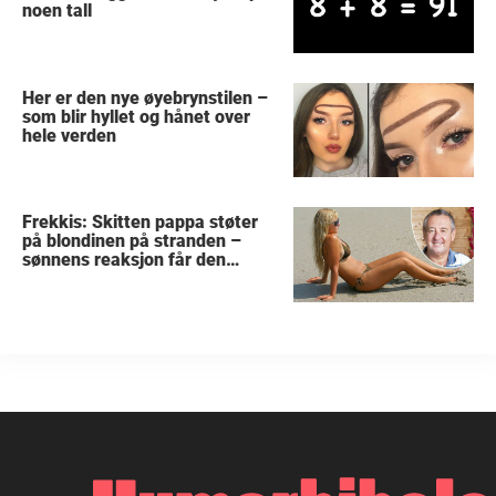
noen tall
Her er den nye øyebrynstilen –
som blir hyllet og hånet over
hele verden
Frekkis: Skitten pappa støter
på blondinen på stranden –
sønnens reaksjon får den
gamle mannen til å gråte