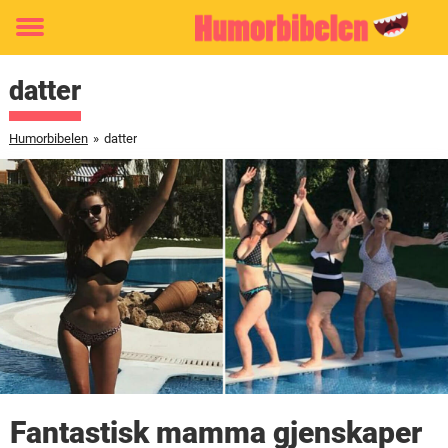
Toggle
menu
datter
Humorbibelen
»
datter
Fantastisk mamma gjenskaper