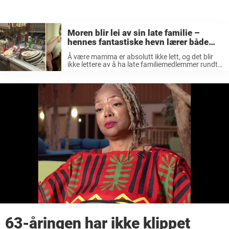
Moren blir lei av sin late familie –
hennes fantastiske hevn lærer både
mannen og barna en lekse for livet
Å være mamma er absolutt ikke lett, og det blir
ikke lettere av å ha late familiemedlemmer rundt
seg. Selvfølgelig elsker man familien sin, men
man blir jo irritert av å hele tiden være den ...
63-åringen har ikke klippet