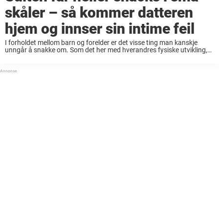
skåler – så kommer datteren
hjem og innser sin intime feil
I forholdet mellom barn og forelder er det visse ting man kanskje
unngår å snakke om. Som det her med hverandres fysiske utvikling,
det er ofte litt halvpinlig å ta opp fra begge hold. Det ...