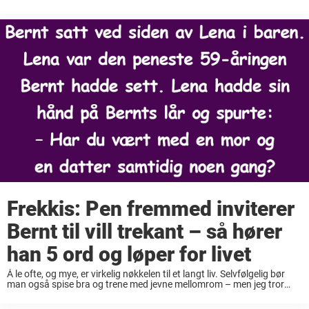
fantastisk frekkis? Det er i hvert fall min mening ...
Frekkis: Pen fremmed inviterer
Bernt til vill trekant – så hører
han 5 ord og løper for livet
Å le ofte, og mye, er virkelig nøkkelen til et langt liv. Selvfølgelig bør
man også spise bra og trene med jevne mellomrom – men jeg tror
mye avhenger av å omgi seg med glade ...