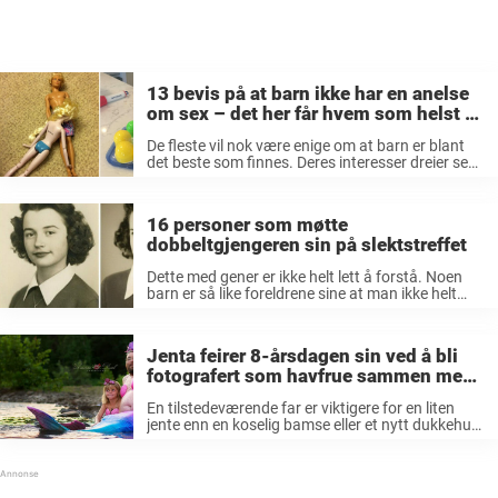
13 bevis på at barn ikke har en anelse
om sex – det her får hvem som helst til
å rødme
De fleste vil nok være enige om at barn er blant
det beste som finnes. Deres interesser dreier seg
jo hovedsakelig om mat, søvn og lek. Barn er
uskyldige og uberørte av det vi voksne ...
16 personer som møtte
dobbeltgjengeren sin på slektstreffet
Dette med gener er ikke helt lett å forstå. Noen
barn er så like foreldrene sine at man ikke helt
forstår hvordan det går an, mens andre ligner
ikke foreldrene sine i det hele tatt. ...
Jenta feirer 8-årsdagen sin ved å bli
fotografert som havfrue sammen med
pappa: Se nå de utrolige bildene som
En tilstedeværende far er viktigere for en liten
sjokkerer millioner
jente enn en koselig bamse eller et nytt dukkehus.
Absolutt ingenting – lite, stort, billig eller dyrt –
kan matche kjærligheten og oppmerksomheten
en datter får fra ...