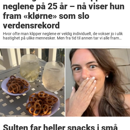
neglene på 25 år – nå viser hun
fram «klørne» som slo
verdensrekord
Hvor ofte man klipper neglene er veldig individuelt, de vokser jo i ulik
hastighet på ulike mennesker. Men fra tid til annen tar vi alle fram
neglesaksen og gjør vårt beste. Få vil gå rundt ...
Sulten far heller snacks i små