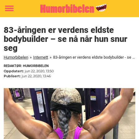
Toggle
menu
83-åringen er verdens eldste
bodybuilder – se nå når hun snur
seg
Humorbibelen
»
Internett
»
83-åringen er verdens eldste bodybuilder - se nå når hun snur seg
REDAKTØR: HUMORBIBELEN
Oppdatert:
jun 22, 2020, 13:50
Publisert:
jun 22, 2020, 13:46