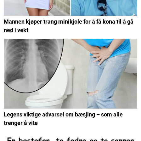
Mannen kjøper trang minikjole for å få kona til å gå
ned i vekt
Legens viktige advarsel om bæsjing – som alle
trenger å vite