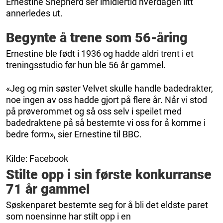
Ernestine Shepherd ser imidlertid hverdagen litt
annerledes ut.
Begynte å trene som 56-åring
Ernestine ble født i 1936 og hadde aldri trent i et
treningsstudio før hun ble 56 år gammel.
«Jeg og min søster Velvet skulle handle badedrakter,
noe ingen av oss hadde gjort på flere år. Når vi stod
på prøverommet og så oss selv i speilet med
badedraktene på så bestemte vi oss for å komme i
bedre form», sier Ernestine til BBC.
Kilde: Facebook
Stilte opp i sin første konkurranse
71 år gammel
Søskenparet bestemte seg for å bli det eldste paret
som noensinne har stilt opp i en