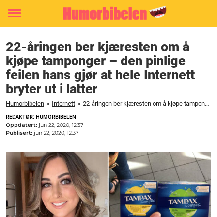
Toggle
menu
22-åringen ber kjæresten om å
kjøpe tamponger – den pinlige
feilen hans gjør at hele Internett
bryter ut i latter
Humorbibelen
»
Internett
»
22-åringen ber kjæresten om å kjøpe tamponger - den pinlige feilen hans gjør at hele Internett bryter ut i latter
REDAKTØR: HUMORBIBELEN
Oppdatert:
jun 22, 2020, 12:37
Publisert:
jun 22, 2020, 12:37