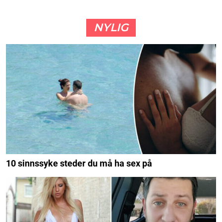
NYLIG
10 sinnssyke steder du må ha sex på