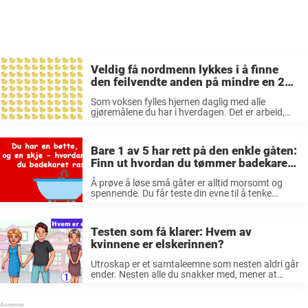
Veldig få nordmenn lykkes i å finne
den feilvendte anden på mindre en 20
sekunder
Som voksen fylles hjernen daglig med alle
gjøremålene du har i hverdagen. Det er arbeid,
barn, venner, partnere og også et hjem som må
tas vare på. Derfor kan det lett føles litt grøtaktig
i ...
Bare 1 av 5 har rett på den enkle gåten:
Finn ut hvordan du tømmer badekaret
raskest!
Å prøve å løse små gåter er alltid morsomt og
spennende. Du får teste din evne til å tenke
utenfor boksen. Vi ønsker alle å føle oss som en
ekte «Einstein» og ha muligheten til ...
Testen som få klarer: Hvem av
kvinnene er elskerinnen?
Utroskap er et samtaleemne som nesten aldri går
ender. Nesten alle du snakker med, mener at
utroskap er noe av det verste du kan gjøre mot en
annen person. Det er å skuffe en person ...