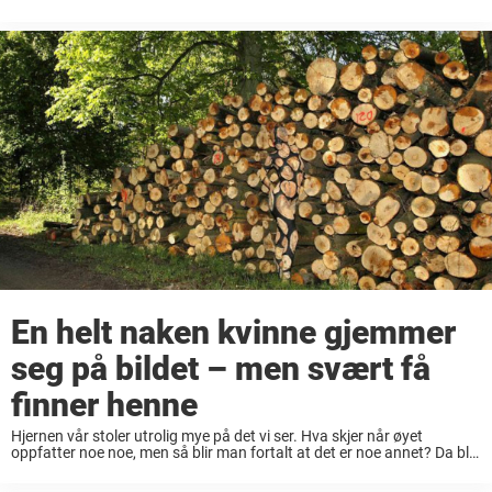
se nøyaktig hva som skjer i bildet foran en. La oss se om ...
En helt naken kvinne gjemmer
seg på bildet – men svært få
finner henne
Hjernen vår stoler utrolig mye på det vi ser. Hva skjer når øyet
oppfatter noe noe, men så blir man fortalt at det er noe annet? Da blir
man forvirret, og kanskje det er derfor ...