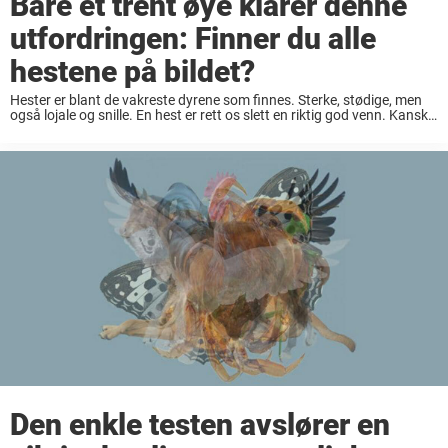
Bare et trent øye klarer denne
utfordringen: Finner du alle
hestene på bildet?
Hester er blant de vakreste dyrene som finnes. Sterke, stødige, men
også lojale og snille. En hest er rett os slett en riktig god venn. Kanskje
det er derfor dette synsbedreaget fascinerer oss så mye. ...
Den enkle testen avslører en