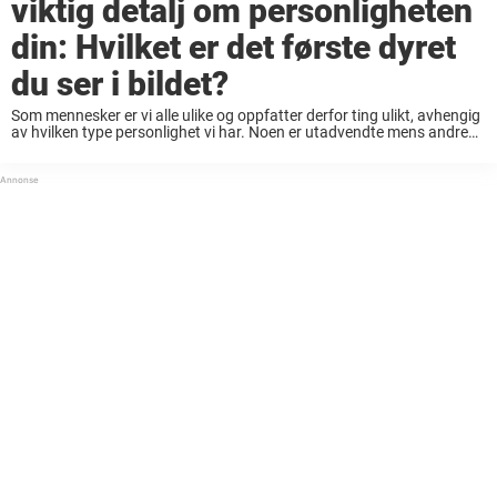
viktig detalj om personligheten
din: Hvilket er det første dyret
du ser i bildet?
Som mennesker er vi alle ulike og oppfatter derfor ting ulikt, avhengig
av hvilken type personlighet vi har. Noen er utadvendte mens andre
foretrekker å være litt mer tilbaketrukket. Uansett hvilken
personlighetstype vi er så ...