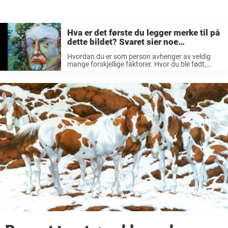
Hva er det første du legger merke til på
dette bildet? Svaret sier noe
interessant om personligheten din
Hvordan du er som person avhenger av veldig
mange forskjellige faktorer. Hvor du ble født,
hvem foreldrene dine er, hvordan du vokser opp.
Listen kan gjøres nesten uendelig. Selv om det i
dag er mye ...