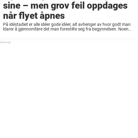
sine – men grov feil oppdages
når flyet åpnes
På idéstadiet er alle idéer gode idéer, alt avhenger av hvor godt man
klarer å gjennomføre det man forestilte seg fra begynnelsen. Noen
ganger treffer man helt riktig, men iblant ender selv sluttresultatet
ganske langt ...