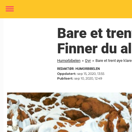
Toggle
menu
Bare et tre
Finner du a
Humorbibelen
»
Dyr
»
Bare et trent øye klar
REDAKTØR: HUMORBIBELEN
Oppdatert:
sep 15, 2020, 13:55
Publisert:
sep 10, 2020, 12:49