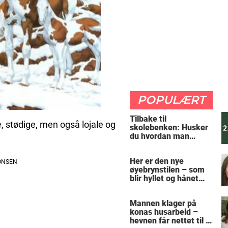
POPULÆRT
Tilbake til
, stødige, men også lojale og
skolebenken: Husker
du hvordan man
regner ut oppgaven?
Her er den nye
øyebrynstilen – som
blir hyllet og hånet
over hele verden
Mannen klager på
konas husarbeid –
hevnen får nettet til å