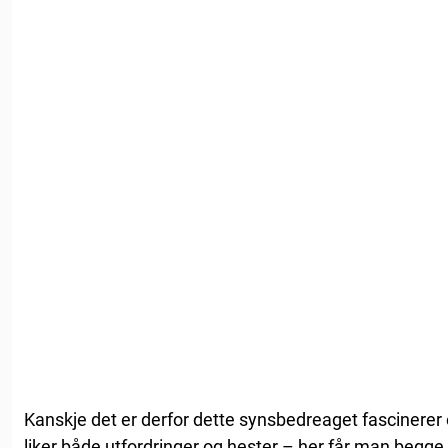
Kanskje det er derfor dette synsbedreaget fascinere
liker både utfordringer og hester – her får man begge