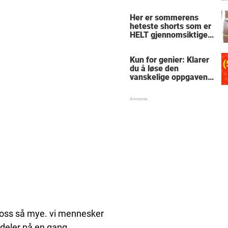
le
Her er sommerens
heteste shorts som er
HELT gjennomsiktige
– kjenner du noen
som burde slå til?
Kun for genier: Klarer
du å løse den
vanskelige oppgaven
med enkel
skolematte?
r oss så mye. vi mennesker
 deler på en gang.