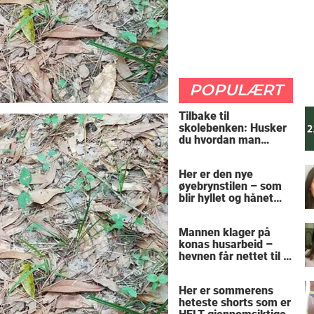
POPULÆRT
Tilbake til
skolebenken: Husker
du hvordan man
regner ut oppgaven?
Her er den nye
øyebrynstilen – som
blir hyllet og hånet
over hele verden
Mannen klager på
konas husarbeid –
hevnen får nettet til å
le
Her er sommerens
heteste shorts som er