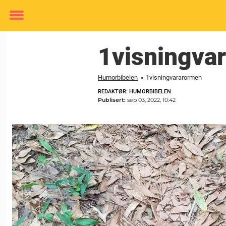
Toggle
menu
1visningva
Humorbibelen
»
1visningvararormen
REDAKTØR: HUMORBIBELEN
Publisert:
sep 03, 2022, 10:42