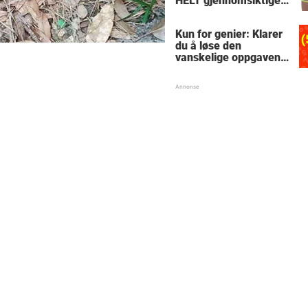
HELT gjennomsiktige
– kjenner du noen
som burde slå til?
Kun for genier: Klarer
du å løse den
vanskelige oppgaven
med enkel
skolematte?