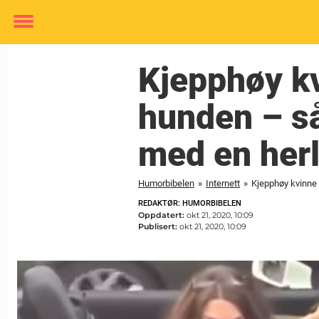
Toggle
menu
Kjepphøy kv
hunden – så
med en herl
Humorbibelen
»
Internett
»
Kjepphøy kvinne 
REDAKTØR: HUMORBIBELEN
Oppdatert:
okt 21, 2020, 10:09
Publisert:
okt 21, 2020, 10:09