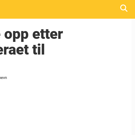
 opp etter
aet til
 hevn