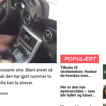
POPULÆRT
Tilbake til
nosene sine. Blant annet så
skolebenken: Husker
du hvordan man
når den har gjort nummer to.
regner ut oppgaven?
ikke kan ta ansvar.
Her er den nye
øyebrynstilen – som
blir hyllet og hånet
over hele verden