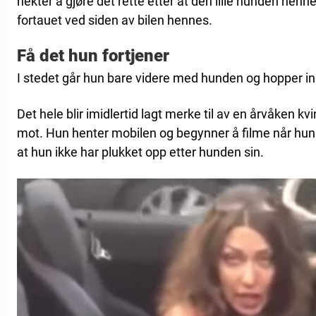
nekter å gjøre det rette etter at den lille hunden he
fortauet ved siden av bilen hennes.
Få det hun fortjener
I stedet går hun bare videre med hunden og hopper inn 
Det hele blir imidlertid lagt merke til av en årvåken 
mot. Hun henter mobilen og begynner å filme når hu
at hun ikke har plukket opp etter hunden sin.