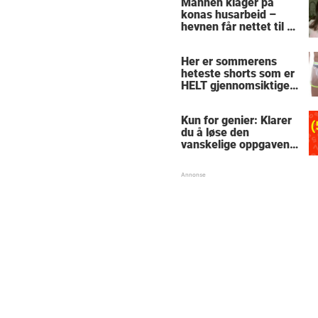
Mannen klager på
konas husarbeid –
hevnen får nettet til å
le
Her er sommerens
heteste shorts som er
HELT gjennomsiktige
– kjenner du noen
som burde slå til?
Kun for genier: Klarer
du å løse den
vanskelige oppgaven
med enkel
skolematte?