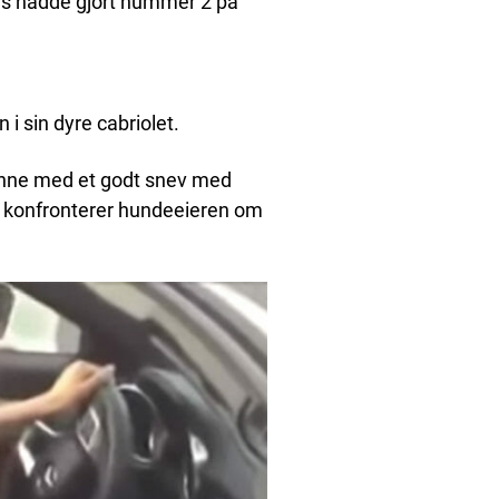
nnes hadde gjort nummer 2 på
i sin dyre cabriolet.
kvinne med et godt snev med
n konfronterer hundeeieren om