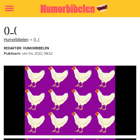
Toggle
menu
()_(
Humorbibelen
»
()_(
REDAKTØR: HUMORBIBELEN
Publisert:
okt 04, 2022, 08:52