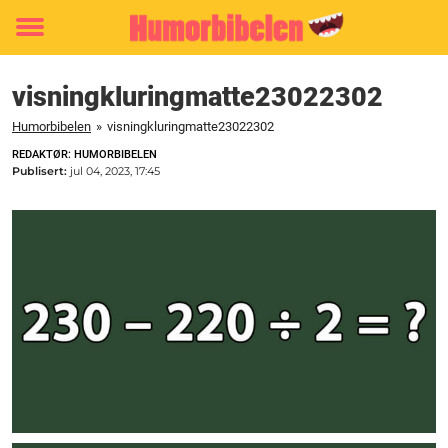
Toggle
menu
visningkluringmatte23022302
Humorbibelen
»
visningkluringmatte23022302
REDAKTØR: HUMORBIBELEN
Publisert:
jul 04, 2023, 17:45