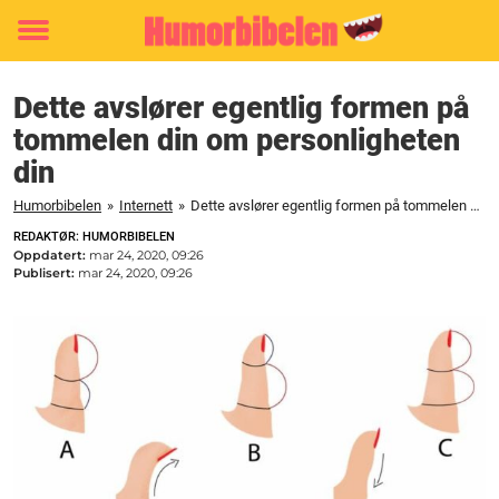
Toggle
menu
Dette avslører egentlig formen på
tommelen din om personligheten
din
Humorbibelen
»
Internett
»
Dette avslører egentlig formen på tommelen din om personligheten din
REDAKTØR: HUMORBIBELEN
Oppdatert:
mar 24, 2020, 09:26
Publisert:
mar 24, 2020, 09:26