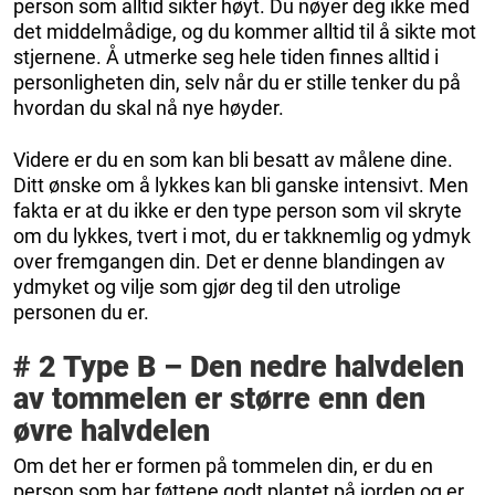
person som alltid sikter høyt. Du nøyer deg ikke med
det middelmådige, og du kommer alltid til å sikte mot
stjernene. Å utmerke seg hele tiden finnes alltid i
personligheten din, selv når du er stille tenker du på
hvordan du skal nå nye høyder.
Videre er du en som kan bli besatt av målene dine.
Ditt ønske om å lykkes kan bli ganske intensivt. Men
fakta er at du ikke er den type person som vil skryte
om du lykkes, tvert i mot, du er takknemlig og ydmyk
over fremgangen din. Det er denne blandingen av
ydmyket og vilje som gjør deg til den utrolige
personen du er.
# 2 Type B – Den nedre halvdelen
av tommelen er større enn den
øvre halvdelen
Om det her er formen på tommelen din, er du en
person som har føttene godt plantet på jorden og er