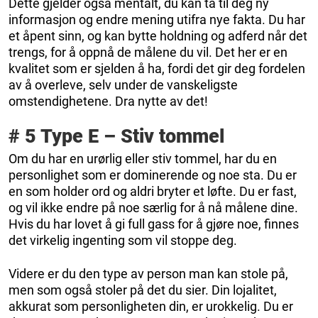
Dette gjelder også mentalt, du kan ta til deg ny
informasjon og endre mening utifra nye fakta. Du har
et åpent sinn, og kan bytte holdning og adferd når det
trengs, for å oppnå de målene du vil. Det her er en
kvalitet som er sjelden å ha, fordi det gir deg fordelen
av å overleve, selv under de vanskeligste
omstendighetene. Dra nytte av det!
# 5 Type E – Stiv tommel
Om du har en urørlig eller stiv tommel, har du en
personlighet som er dominerende og noe sta. Du er
en som holder ord og aldri bryter et løfte. Du er fast,
og vil ikke endre på noe særlig for å nå målene dine.
Hvis du har lovet å gi full gass for å gjøre noe, finnes
det virkelig ingenting som vil stoppe deg.
Videre er du den type av person man kan stole på,
men som også stoler på det du sier. Din lojalitet,
akkurat som personligheten din, er urokkelig. Du er