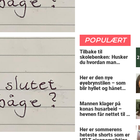
POPULÆRT
Tilbake til
skolebenken: Husker
du hvordan man
regner ut oppgaven?
Her er den nye
øyebrynstilen – som
blir hyllet og hånet
over hele verden
Mannen klager på
konas husarbeid –
hevnen får nettet til å
le
Her er sommerens
heteste shorts som er