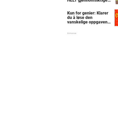
HELT gjennomsiktige
– kjenner du noen
som burde slå til?
Kun for genier: Klarer
du å løse den
vanskelige oppgaven
med enkel
skolematte?