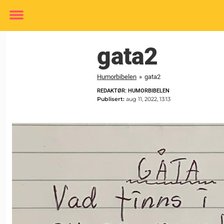
Toggle
menu
gata2
Humorbibelen
»
gata2
REDAKTØR: HUMORBIBELEN
Publisert:
aug 11, 2022, 13:13