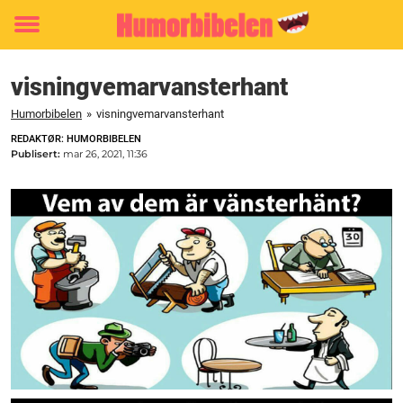
Toggle
menu
visningvemarvansterhant
Humorbibelen
»
visningvemarvansterhant
REDAKTØR: HUMORBIBELEN
Publisert:
mar 26, 2021, 11:36