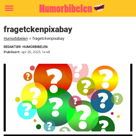
Toggle
menu
fragetckenpixabay
Humorbibelen
»
fragetckenpixabay
REDAKTØR: HUMORBIBELEN
Publisert:
apr 26, 2023, 14:48