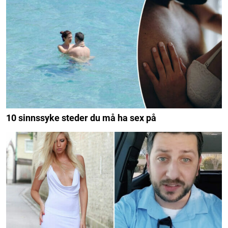
10 sinnssyke steder du må ha sex på