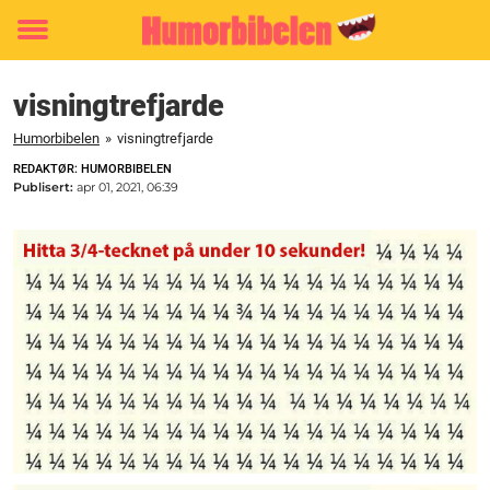
Toggle
menu
visningtrefjarde
Humorbibelen
»
visningtrefjarde
REDAKTØR: HUMORBIBELEN
Publisert:
apr 01, 2021, 06:39