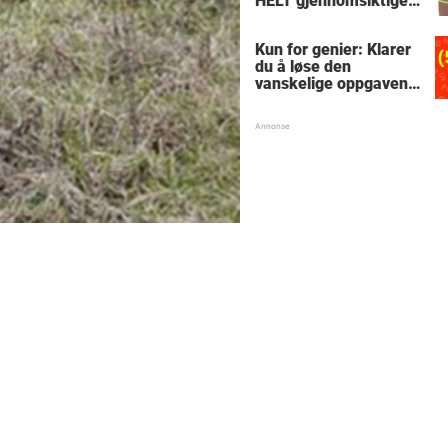
HELT gjennomsiktige
– kjenner du noen
som burde slå til?
Kun for genier: Klarer
du å løse den
vanskelige oppgaven
med enkel
skolematte?