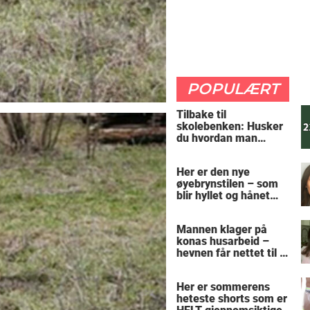
POPULÆRT
Tilbake til
skolebenken: Husker
du hvordan man
regner ut oppgaven?
Her er den nye
øyebrynstilen – som
blir hyllet og hånet
over hele verden
Mannen klager på
konas husarbeid –
hevnen får nettet til å
le
Her er sommerens
heteste shorts som er