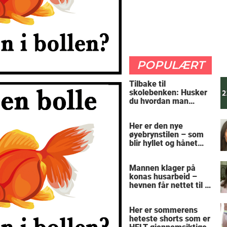
POPULÆRT
Tilbake til
skolebenken: Husker
du hvordan man
regner ut oppgaven?
Her er den nye
øyebrynstilen – som
blir hyllet og hånet
over hele verden
Mannen klager på
konas husarbeid –
hevnen får nettet til å
le
Her er sommerens
heteste shorts som er