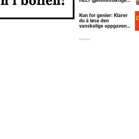
HELT gjennomsiktige
– kjenner du noen
som burde slå til?
Kun for genier: Klarer
du å løse den
vanskelige oppgaven
med enkel
skolematte?