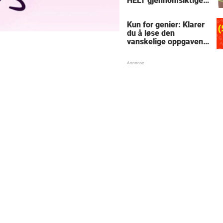
HELT gjennomsiktige
– kjenner du noen
som burde slå til?
Kun for genier: Klarer
du å løse den
vanskelige oppgaven
med enkel
skolematte?