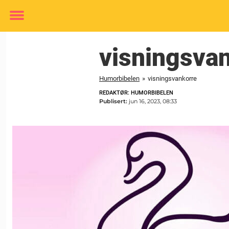
Toggle
menu
visningsva
Humorbibelen
»
visningsvankorre
REDAKTØR: HUMORBIBELEN
Publisert:
jun 16, 2023, 08:33