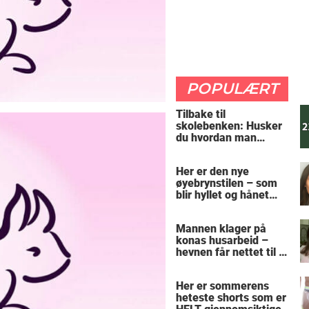
POPULÆRT
Tilbake til
skolebenken: Husker
du hvordan man
regner ut oppgaven?
Her er den nye
øyebrynstilen – som
blir hyllet og hånet
over hele verden
Mannen klager på
konas husarbeid –
hevnen får nettet til å
le
Her er sommerens
heteste shorts som er