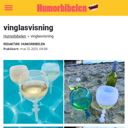
Toggle
menu
vinglasvisning
Humorbibelen
»
vinglasvisning
REDAKTØR: HUMORBIBELEN
Publisert:
mai 13, 2021, 09:58