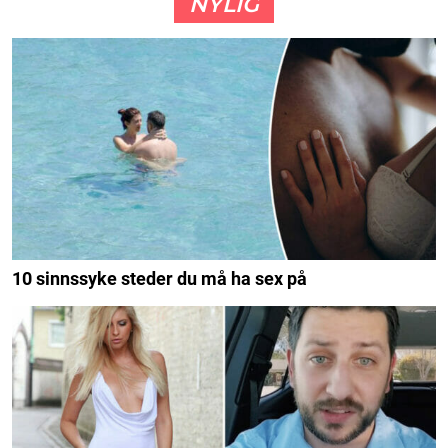
NYLIG
10 sinnssyke steder du må ha sex på