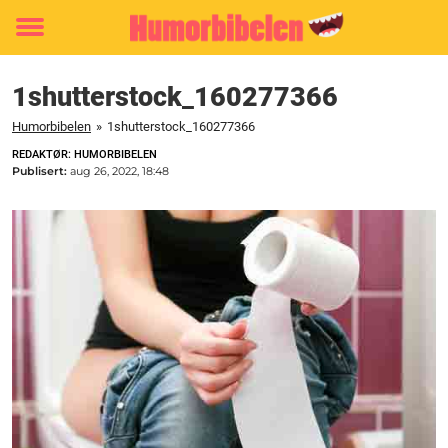
Toggle
menu
1shutterstock_160277366
Humorbibelen
»
1shutterstock_160277366
REDAKTØR: HUMORBIBELEN
Publisert:
aug 26, 2022, 18:48