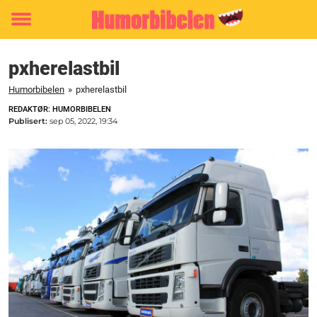
Toggle
menu
pxherelastbil
Humorbibelen
»
pxherelastbil
REDAKTØR: HUMORBIBELEN
Publisert:
sep 05, 2022, 19:34