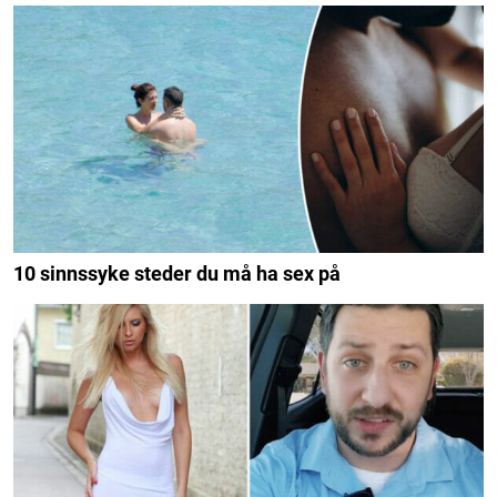
10 sinnssyke steder du må ha sex på