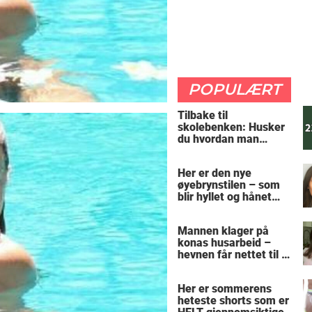
POPULÆRT
Tilbake til
skolebenken: Husker
du hvordan man
regner ut oppgaven?
Her er den nye
øyebrynstilen – som
blir hyllet og hånet
over hele verden
Mannen klager på
konas husarbeid –
hevnen får nettet til å
le
Her er sommerens
heteste shorts som er