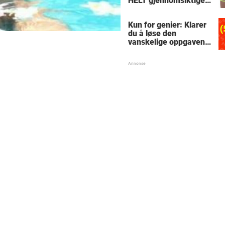
HELT gjennomsiktige
– kjenner du noen
som burde slå til?
Kun for genier: Klarer
du å løse den
vanskelige oppgaven
med enkel
skolematte?