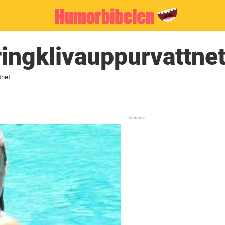
ingklivauppurvattne
tnet