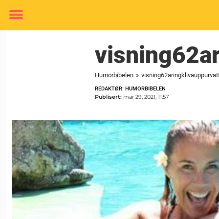
Toggle
menu
visning62ar
Humorbibelen
»
visning62aringklivauppurvat
REDAKTØR: HUMORBIBELEN
Publisert:
mar 29, 2021, 11:57