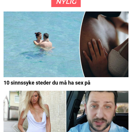
NYLIG
10 sinnssyke steder du må ha sex på