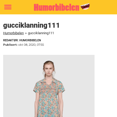
Toggle
menu
gucciklanning111
Humorbibelen
»
gucciklanning111
REDAKTØR: HUMORBIBELEN
Publisert:
okt 08, 2020, 07:55