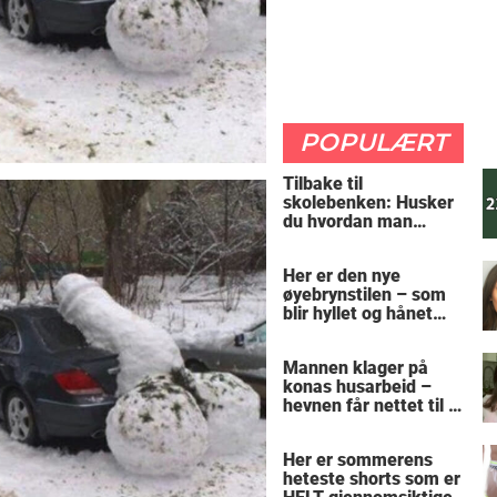
POPULÆRT
Tilbake til
skolebenken: Husker
du hvordan man
regner ut oppgaven?
Her er den nye
øyebrynstilen – som
blir hyllet og hånet
over hele verden
Mannen klager på
konas husarbeid –
hevnen får nettet til å
le
Her er sommerens
heteste shorts som er