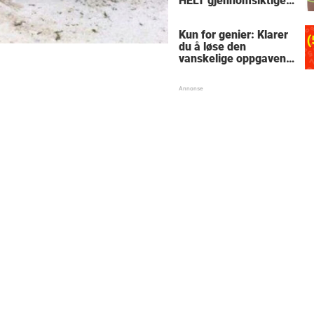
HELT gjennomsiktige
– kjenner du noen
som burde slå til?
Kun for genier: Klarer
du å løse den
vanskelige oppgaven
med enkel
skolematte?