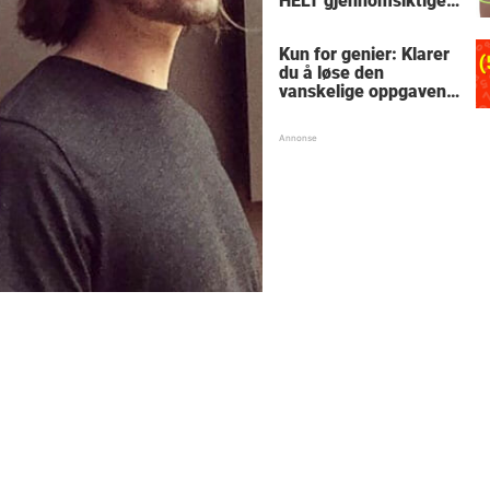
HELT gjennomsiktige
– kjenner du noen
som burde slå til?
Kun for genier: Klarer
du å løse den
vanskelige oppgaven
med enkel
skolematte?