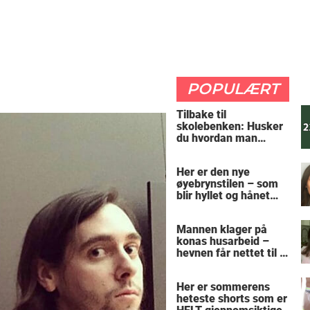
POPULÆRT
Tilbake til
skolebenken: Husker
du hvordan man
regner ut oppgaven?
Her er den nye
øyebrynstilen – som
blir hyllet og hånet
over hele verden
Mannen klager på
konas husarbeid –
hevnen får nettet til å
le
Her er sommerens
heteste shorts som er