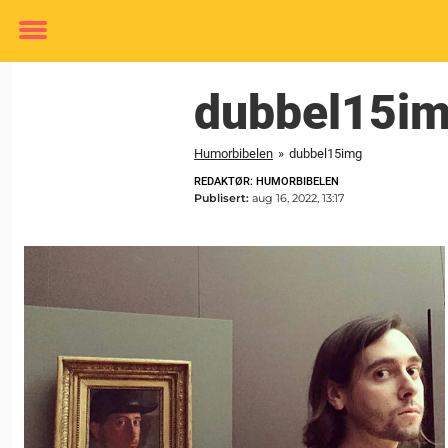
Toggle
menu
dubbel15i
Humorbibelen
»
dubbel15img
REDAKTØR: HUMORBIBELEN
Publisert:
aug 16, 2022, 13:17