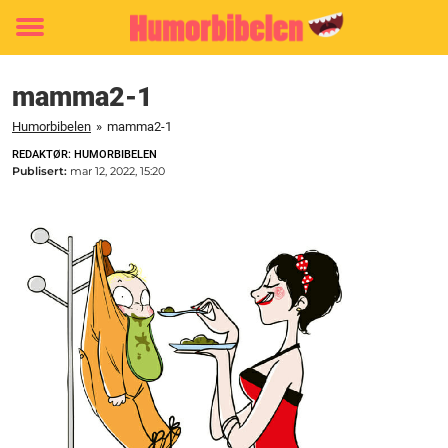
Toggle
menu
mamma2-1
Humorbibelen
»
mamma2-1
REDAKTØR: HUMORBIBELEN
Publisert:
mar 12, 2022, 15:20