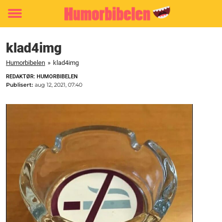
Toggle
menu
klad4img
Humorbibelen
»
klad4img
REDAKTØR: HUMORBIBELEN
Publisert:
aug 12, 2021, 07:40