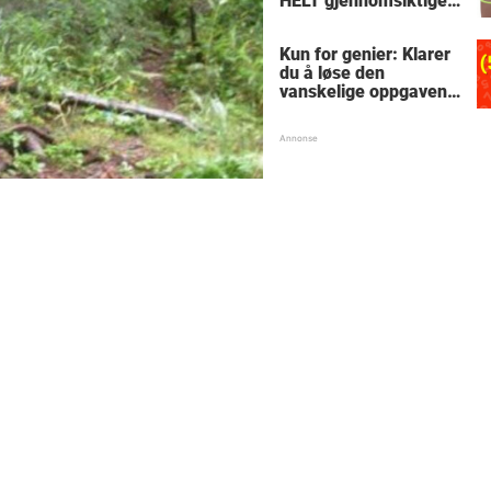
HELT gjennomsiktige
– kjenner du noen
som burde slå til?
Kun for genier: Klarer
du å løse den
vanskelige oppgaven
med enkel
skolematte?