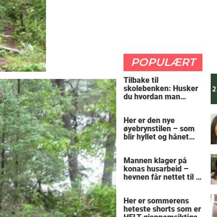
POPULÆRT
Tilbake til
skolebenken: Husker
du hvordan man
regner ut oppgaven?
Her er den nye
øyebrynstilen – som
blir hyllet og hånet
over hele verden
Mannen klager på
konas husarbeid –
hevnen får nettet til å
le
Her er sommerens
heteste shorts som er