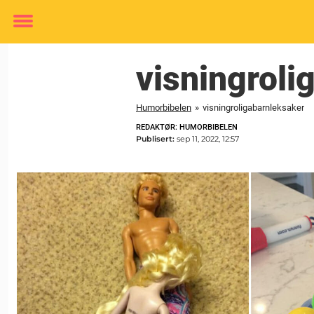
Toggle
menu
visningroli
Humorbibelen
»
visningroligabarnleksaker
REDAKTØR: HUMORBIBELEN
Publisert:
sep 11, 2022, 12:57