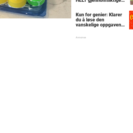
HELT gjennomsiktige
– kjenner du noen
som burde slå til?
Kun for genier: Klarer
du å løse den
vanskelige oppgaven
med enkel
skolematte?