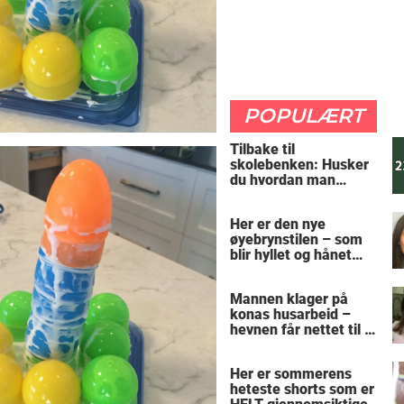
POPULÆRT
Tilbake til
skolebenken: Husker
du hvordan man
regner ut oppgaven?
Her er den nye
øyebrynstilen – som
blir hyllet og hånet
over hele verden
Mannen klager på
konas husarbeid –
hevnen får nettet til å
le
Her er sommerens
heteste shorts som er