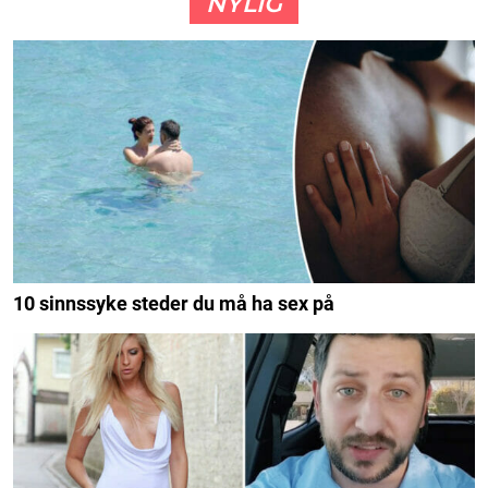
NYLIG
10 sinnssyke steder du må ha sex på