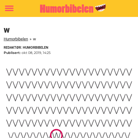
Toggle
menu
w
Humorbibelen
»
w
REDAKTØR: HUMORBIBELEN
Publisert:
okt 08, 2019, 14:25