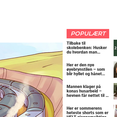
POPULÆRT
Tilbake til
skolebenken: Husker
du hvordan man
regner ut oppgaven?
Her er den nye
øyebrynstilen – som
blir hyllet og hånet
over hele verden
Mannen klager på
konas husarbeid –
hevnen får nettet til å
le
Her er sommerens
heteste shorts som er