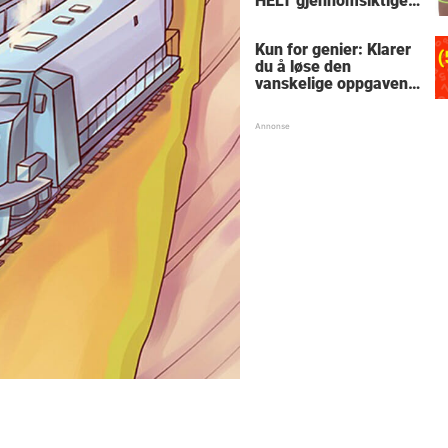
HELT gjennomsiktige
– kjenner du noen
som burde slå til?
Kun for genier: Klarer
du å løse den
vanskelige oppgaven
med enkel
skolematte?