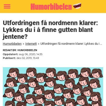
Toggle
menu
Utfordringen få nordmenn klarer:
Lykkes du i å finne gutten blant
jentene?
Humorbibelen
»
Internett
»
Utfordringen få nordmenn klarer: Lykkes du i å finne gutten blant jentene?
REDAKTØR: HUMORBIBELEN
Oppdatert:
aug 06, 2020, 14:35
Publisert:
des 02, 2019, 15:49