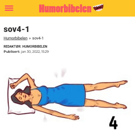
Toggle
menu
sov4-1
Humorbibelen
»
sov4-1
REDAKTØR: HUMORBIBELEN
Publisert:
jan 30, 2022, 15:29