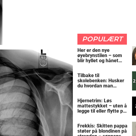
POPULÆRT
Her er den nye
øyebrynstilen – som
blir hyllet og hånet
over hele verden
Tilbake til
skolebenken: Husker
du hvordan man
regner ut oppgaven?
Hjernetrim: Løs
mattestykket – uten å
legge til eller flytte på
noen tall
Frekkis: Skitten pappa
støter på blondinen på