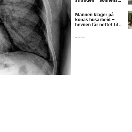
stranden – sønnens
reaksjon får den
gamle mannen til å
Mannen klager på
gråte
konas husarbeid –
hevnen får nettet til å
le