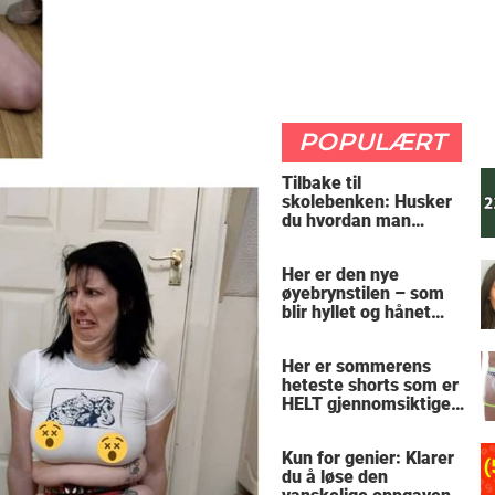
POPULÆRT
Tilbake til
skolebenken: Husker
du hvordan man
regner ut oppgaven?
Her er den nye
øyebrynstilen – som
blir hyllet og hånet
over hele verden
Her er sommerens
heteste shorts som er
HELT gjennomsiktige
– kjenner du noen
som burde slå til?
Kun for genier: Klarer
du å løse den