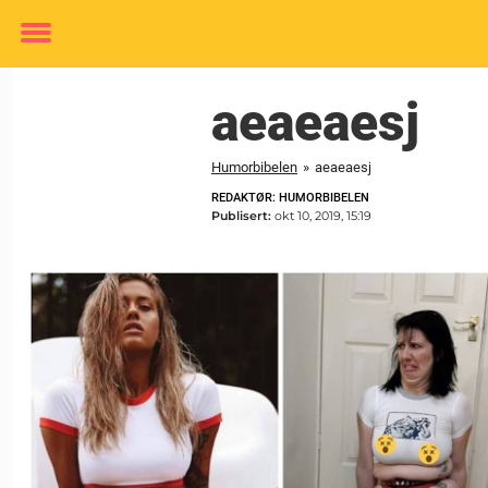
Toggle
menu
aeaeaesj
Humorbibelen
»
aeaeaesj
REDAKTØR: HUMORBIBELEN
Publisert:
okt 10, 2019, 15:19