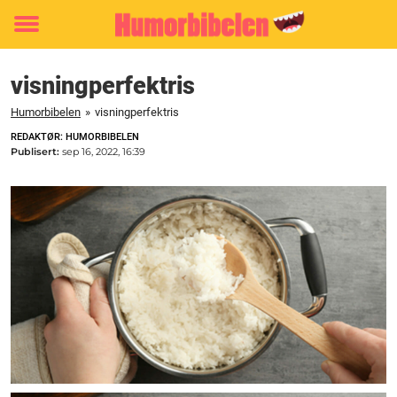
Toggle
menu
visningperfektris
Humorbibelen
»
visningperfektris
REDAKTØR: HUMORBIBELEN
Publisert:
sep 16, 2022, 16:39