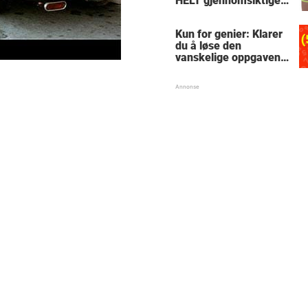
HELT gjennomsiktige
– kjenner du noen
som burde slå til?
Kun for genier: Klarer
du å løse den
vanskelige oppgaven
med enkel
skolematte?