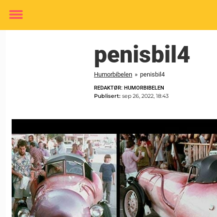
Toggle
menu
penisbil4
Humorbibelen
»
penisbil4
REDAKTØR: HUMORBIBELEN
Publisert:
sep 26, 2022, 18:43