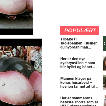
POPULÆRT
Tilbake til
skolebenken: Husker
du hvordan man
regner ut oppgaven?
Her er den nye
øyebrynstilen – som
blir hyllet og hånet
over hele verden
Mannen klager på
konas husarbeid –
hevnen får nettet til å
le
Her er sommerens
heteste shorts som er