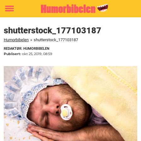
Toggle
menu
shutterstock_177103187
Humorbibelen
»
shutterstock_177103187
REDAKTØR: HUMORBIBELEN
Publisert:
okt 25, 2019, 08:59