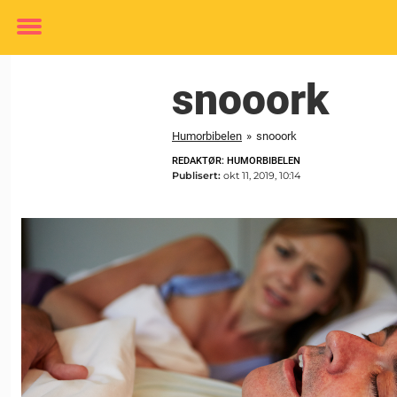
Toggle
menu
snooork
Humorbibelen
»
snooork
REDAKTØR: HUMORBIBELEN
Publisert:
okt 11, 2019, 10:14