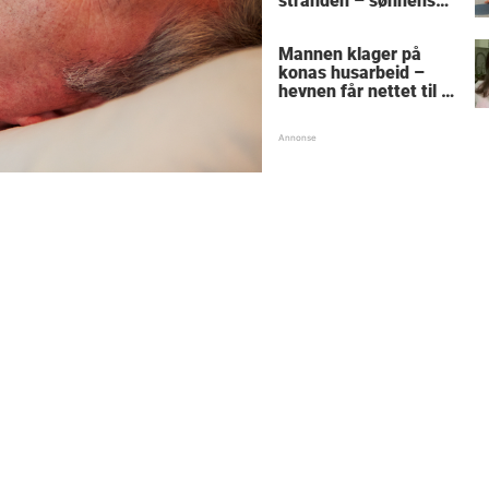
stranden – sønnens
reaksjon får den
gamle mannen til å
Mannen klager på
gråte
konas husarbeid –
hevnen får nettet til å
le