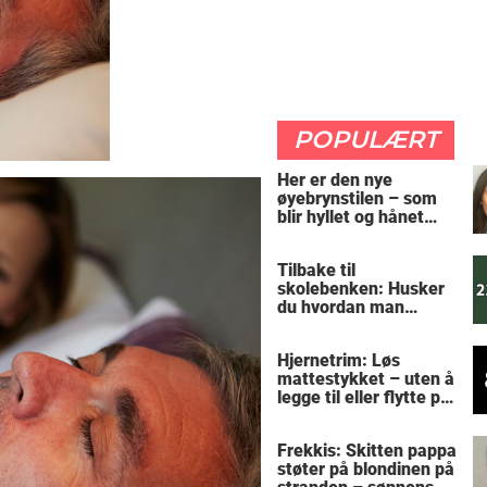
POPULÆRT
Her er den nye
øyebrynstilen – som
blir hyllet og hånet
over hele verden
Tilbake til
skolebenken: Husker
du hvordan man
regner ut oppgaven?
Hjernetrim: Løs
mattestykket – uten å
legge til eller flytte på
noen tall
Frekkis: Skitten pappa
støter på blondinen på