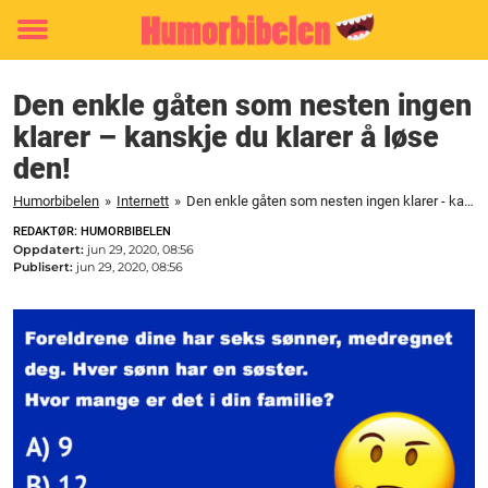
Toggle
menu
Den enkle gåten som nesten ingen
klarer – kanskje du klarer å løse
den!
Humorbibelen
»
Internett
»
Den enkle gåten som nesten ingen klarer - kanskje du klarer å løse den!
REDAKTØR: HUMORBIBELEN
Oppdatert:
jun 29, 2020, 08:56
Publisert:
jun 29, 2020, 08:56