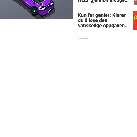
HELT gjennomsiktige
– kjenner du noen
som burde slå til?
Kun for genier: Klarer
du å løse den
vanskelige oppgaven
med enkel
skolematte?