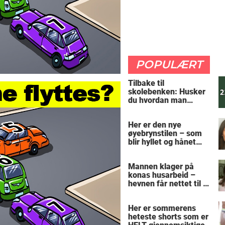
POPULÆRT
Tilbake til
skolebenken: Husker
du hvordan man
regner ut oppgaven?
Her er den nye
øyebrynstilen – som
blir hyllet og hånet
over hele verden
Mannen klager på
konas husarbeid –
hevnen får nettet til å
le
Her er sommerens
heteste shorts som er