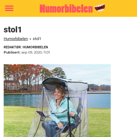
Toggle
menu
stol1
Humorbibelen
»
stol1
REDAKTØR: HUMORBIBELEN
Publisert:
sep 09, 2020, 11:01