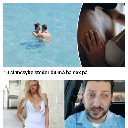
10 sinnssyke steder du må ha sex på