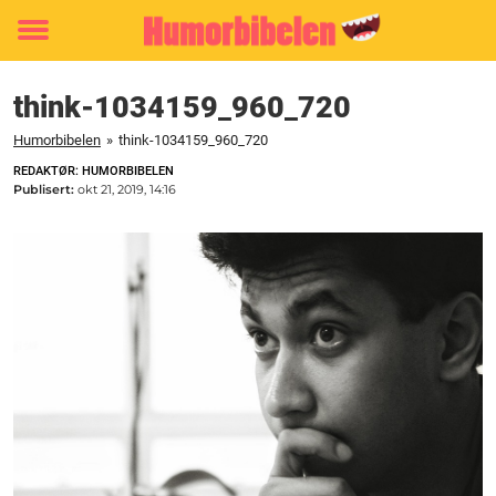
Toggle
menu
think-1034159_960_720
Humorbibelen
»
think-1034159_960_720
REDAKTØR: HUMORBIBELEN
Publisert:
okt 21, 2019, 14:16