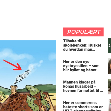
POPULÆRT
Tilbake til
skolebenken: Husker
du hvordan man
regner ut oppgaven?
Her er den nye
øyebrynstilen – som
blir hyllet og hånet
over hele verden
Mannen klager på
konas husarbeid –
hevnen får nettet til å
le
Her er sommerens
heteste shorts som er