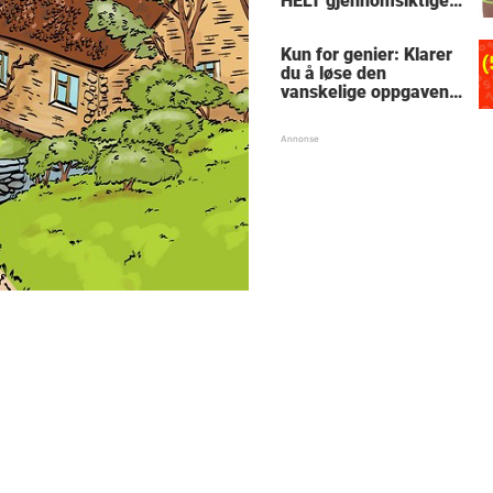
HELT gjennomsiktige
– kjenner du noen
som burde slå til?
Kun for genier: Klarer
du å løse den
vanskelige oppgaven
med enkel
skolematte?